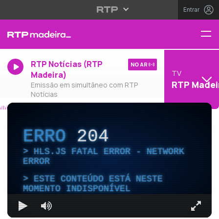
Entrar
RTP Notícias (RTP
NO AR
TV
Madeira)
RTP Madei
Emissão em simultâneo com RTP
Notícias
ERRO
204
HLS.JS FATAL ERROR - NETWORK
ERROR
ESTE CONTEÚDO ESTÁ NESTE
MOMENTO INDISPONÍVEL