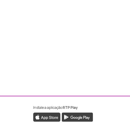
Instale a aplicação
RTP Play
ebook da RTP Madeira
nstagram da RTP Madeira