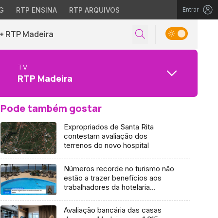
G
RTP ENSINA
RTP ARQUIVOS
Entrar
+ RTP Madeira
TV
RTP Madeira
Pode também gostar
Expropriados de Santa Rita
contestam avaliação dos
terrenos do novo hospital
Números recorde no turismo não
estão a trazer benefícios aos
trabalhadores da hotelaria
(vídeo)
Avaliação bancária das casas