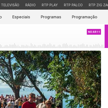
TELEVISÃO
RÁDIO
RTP PLAY
RTP PALCO
RTP ZIG ZA
o
Especiais
Programas
Programação
NO AR