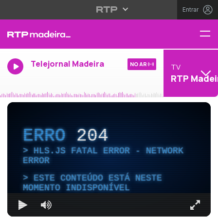
Entrar
Telejornal Madeira
NO AR
TV
RTP Madei
ERRO
204
HLS.JS FATAL ERROR - NETWORK
ERROR
ESTE CONTEÚDO ESTÁ NESTE
MOMENTO INDISPONÍVEL