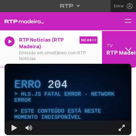
Entrar
RTP Notícias (RTP
NO AR
TV
Madeira)
RTP Madei
Emissão em simultâneo com RTP
Notícias
ERRO
204
HLS.JS FATAL ERROR - NETWORK
ERROR
ESTE CONTEÚDO ESTÁ NESTE
MOMENTO INDISPONÍVEL