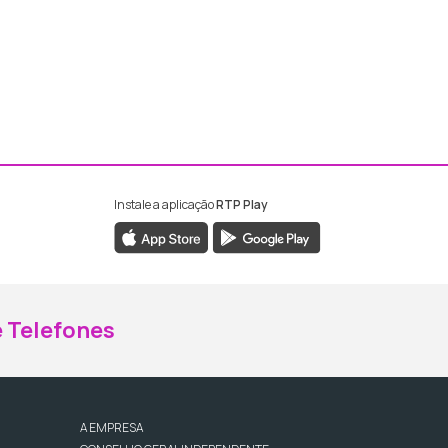
Instale a aplicação
RTP Play
ebook da RTP Madeira
nstagram da RTP Madeira
 Telefones
A EMPRESA