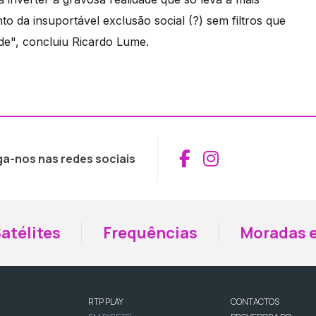
da insuportável exclusão social (?) sem filtros que
e", concluiu Ricardo Lume.
Aceder ao Fac
Aceder ao I
ga-nos nas redes sociais
atélites
Frequências
Moradas e
RTP PLAY
CONTACTOS