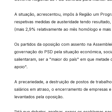
A situação, acrescentou, impôs à Região um Prog
respetivas medidas de austeridade tendo resultad
(mais 2,9% relativamente ao mês homólogo e mais
Os partidos da oposição com assento na Assembleia
governação do PSD pela situação económica, socia
salientaram, ser a "maior do país" em que metade
apoio".
A precariedade, a destruição de postos de trabalho,
salários em atraso, o encerramento de empresas e
levantados pela oposição.
"Há que debater, analisar, expor os problemas para