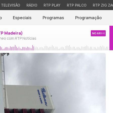
TELEVISÃO
RÁDIO
RTP PLAY
RTP PALCO
RTP ZIG ZA
o
Especiais
Programas
Programação
TP Madeira)
NO AR
neo com RTP Notícias