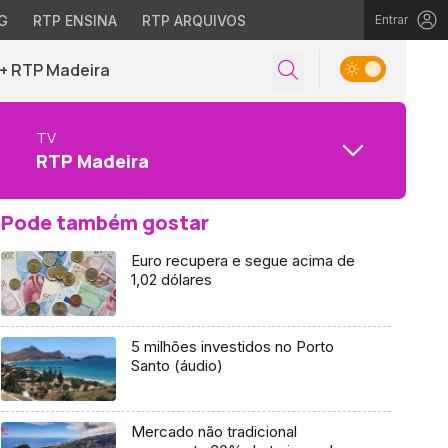
G
RTP ENSINA
RTP ARQUIVOS
Entrar
+ RTP Madeira
TV
RTP Madeira
Pode também gostar
Euro recupera e segue acima de
1,02 dólares
5 milhões investidos no Porto
Santo (áudio)
Mercado não tradicional