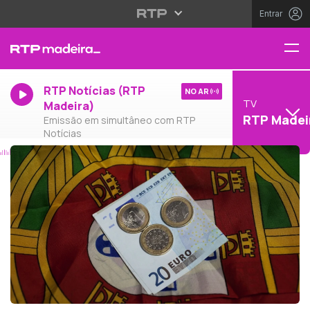
Entrar
RTP Notícias (RTP
NO AR
TV
Madeira)
RTP Madei
Emissão em simultâneo com RTP
Notícias