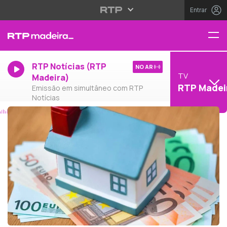
Entrar
RTP Notícias (RTP
NO AR
TV
Madeira)
RTP Madei
Emissão em simultâneo com RTP
Notícias