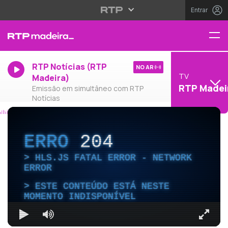
Entrar
RTP Notícias (RTP
NO AR
TV
Madeira)
RTP Madei
Emissão em simultâneo com RTP
Notícias
ERRO
204
HLS.JS FATAL ERROR - NETWORK
ERROR
ESTE CONTEÚDO ESTÁ NESTE
MOMENTO INDISPONÍVEL