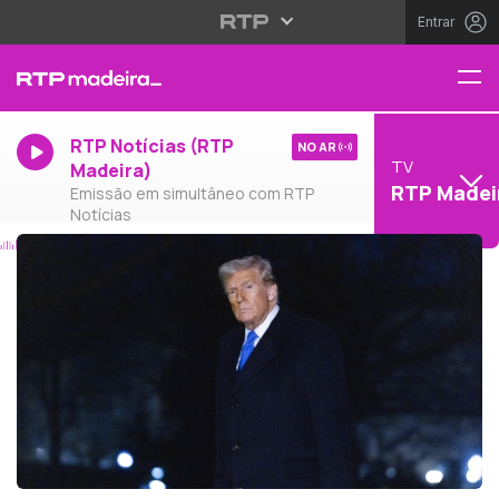
Entrar
RTP Notícias (RTP
NO AR
TV
Madeira)
RTP Madei
Emissão em simultâneo com RTP
Notícias