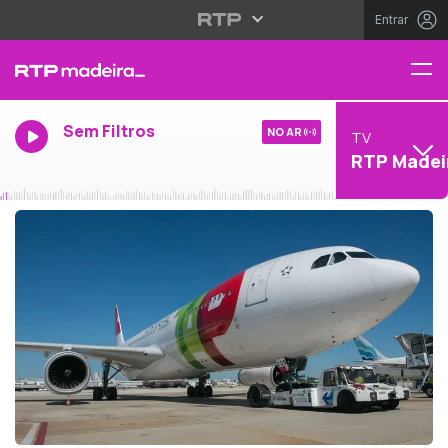
Entrar
Sem Filtros
NO AR
TV
RTP Madei