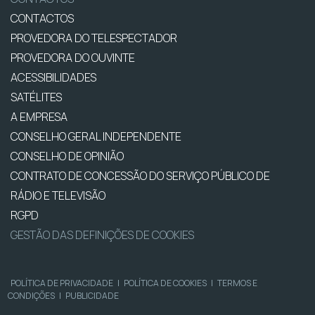
CONTACTOS
PROVEDORA DO TELESPECTADOR
PROVEDORA DO OUVINTE
ACESSIBILIDADES
SATÉLITES
A EMPRESA
CONSELHO GERAL INDEPENDENTE
CONSELHO DE OPINIÃO
CONTRATO DE CONCESSÃO DO SERVIÇO PÚBLICO DE
RÁDIO E TELEVISÃO
RGPD
GESTÃO DAS DEFINIÇÕES DE COOKIES
POLÍTICA DE PRIVACIDADE
|
POLÍTICA DE COOKIES
|
TERMOS E
CONDIÇÕES
|
PUBLICIDADE