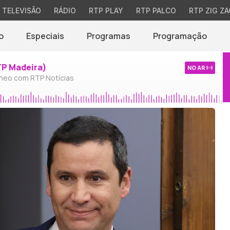
TELEVISÃO
RÁDIO
RTP PLAY
RTP PALCO
RTP ZIG ZA
o
Especiais
Programas
Programação
TP Madeira)
NO AR
neo com RTP Notícias