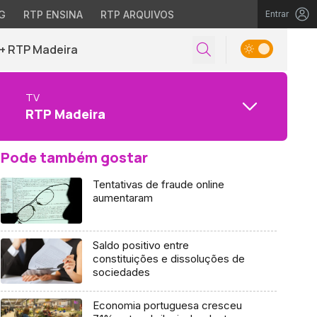
G
RTP ENSINA
RTP ARQUIVOS
Entrar
+ RTP Madeira
TV
RTP Madeira
Pode também gostar
Tentativas de fraude online
aumentaram
Saldo positivo entre
constituições e dissoluções de
sociedades
Economia portuguesa cresceu