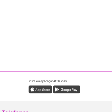
Instale a aplicação
RTP Play
ebook da RTP Madeira
nstagram da RTP Madeira