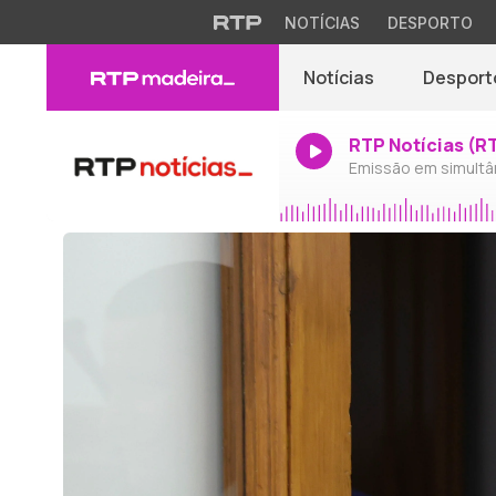
NOTÍCIAS
DESPORTO
Notícias
Desport
RTP Notícias (R
Emissão em simultâ