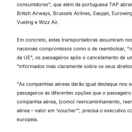
consumidores", que além da portuguesa TAP abrangem
British Airways, Brussels Airlines, Easyjet, Eurowi
Vueling e Wizz Air.
Em concreto, estas transportadoras assumiram nos
nacionais compromissos como o de reembolsar, "no 
da UE", os passageiros após o cancelamento de u
"informados mais claramente sobre os seus direitos
"As companhias aéreas darão igual destaque nos se
passageiros às diferentes opções que o passageir
companhia aérea, (como) reencaminhamento, reemb
aérea – valor em ‘voucher’", precisa o executivo c
europeia.