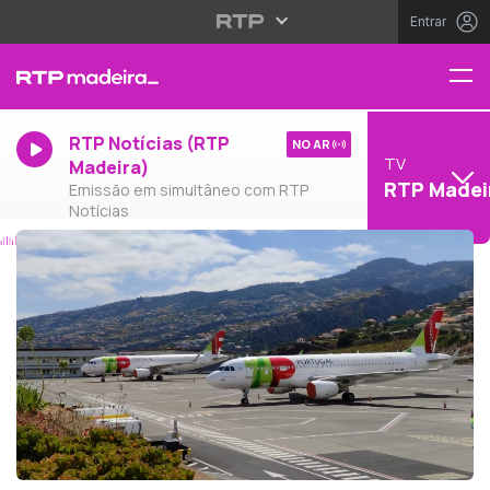
Entrar
RTP Notícias (RTP
NO AR
TV
Madeira)
RTP Madei
Emissão em simultâneo com RTP
Notícias