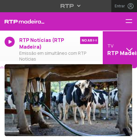
Entrar
RTP Notícias (RTP
NO AR
TV
Madeira)
RTP Madei
Emissão em simultâneo com RTP
Notícias