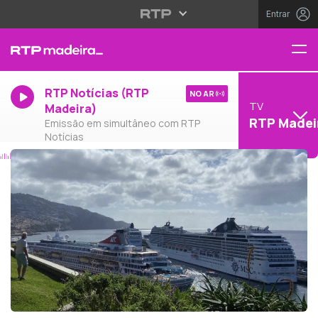
Entrar
RTP Notícias (RTP
NO AR
TV
Madeira)
RTP Madei
Emissão em simultâneo com RTP
Notícias