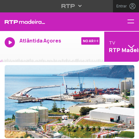
Entrar
Atlântida Açores
NO AR
TV
RTP Madei