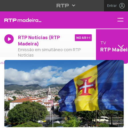
Entrar
RTP Notícias (RTP
NO AR
TV
Madeira)
RTP Madei
Emissão em simultâneo com RTP
Notícias