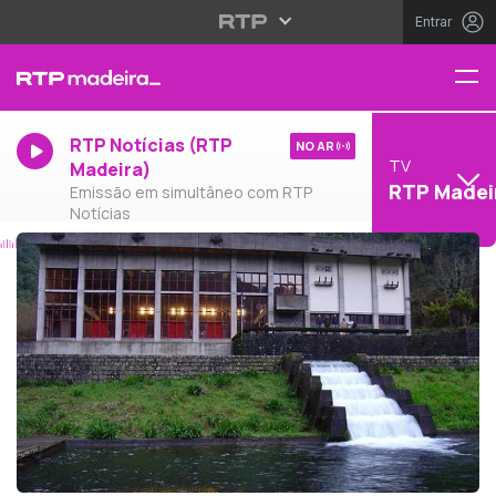
Entrar
RTP Notícias (RTP
NO AR
TV
Madeira)
RTP Madei
Emissão em simultâneo com RTP
Notícias