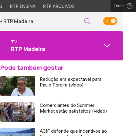
G
RTP ENSINA
RTP ARQUIVOS
Entrar
+ RTP Madeira
TV
RTP Madeira
Pode também gostar
Redução era expectável para
Paulo Pereira (vídeo)
Comerciantes do Summer
Market estão satisfeitos (vídeo)
ACIF defende que incentivos ao