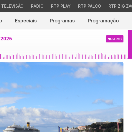
TELEVISÃO
RÁDIO
RTP PLAY
RTP PALCO
RTP ZIG ZA
o
Especiais
Programas
Programação
 2026
NO AR