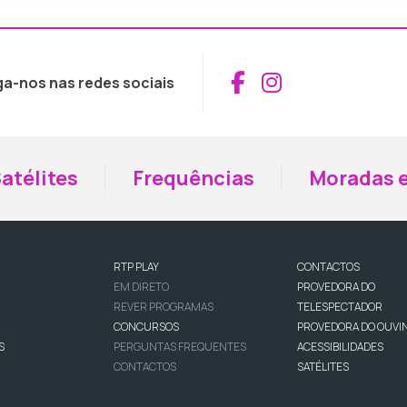
Aceder ao Fac
Aceder ao I
ga-nos nas redes sociais
atélites
Frequências
Moradas e
RTP PLAY
CONTACTOS
EM DIRETO
PROVEDORA DO
REVER PROGRAMAS
TELESPECTADOR
CONCURSOS
PROVEDORA DO OUVI
S
PERGUNTAS FREQUENTES
ACESSIBILIDADES
CONTACTOS
SATÉLITES