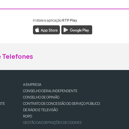
Instale a aplicação
RTP Play
ebook da RTP Madeira
nstagram da RTP Madeira
 Telefones
A EMPRESA
CONSELHO GERAL INDEPENDENTE
CONSELHO DE OPINIÃO
NTE
CONTRATO DE CONCESSÃO DO SERVIÇO PÚBLICO
DE RÁDIO E TELEVISÃO
RGPD
GESTÃO DAS DEFINIÇÕES DE COOKIES