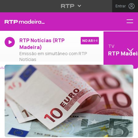
Entrar
RTP Notícias (RTP
NO AR
TV
Madeira)
RTP Madei
Emissão em simultâneo com RTP
Notícias