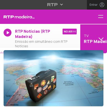
Entrar
RTP Notícias (RTP
NO AR
TV
Madeira)
RTP Madei
Emissão em simultâneo com RTP
Notícias