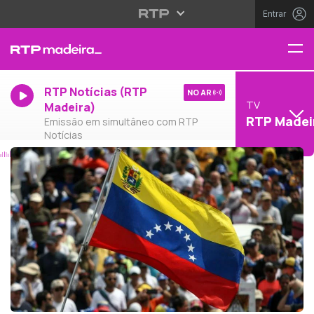
Entrar
RTP Notícias (RTP
NO AR
TV
Madeira)
RTP Madei
Emissão em simultâneo com RTP
Notícias