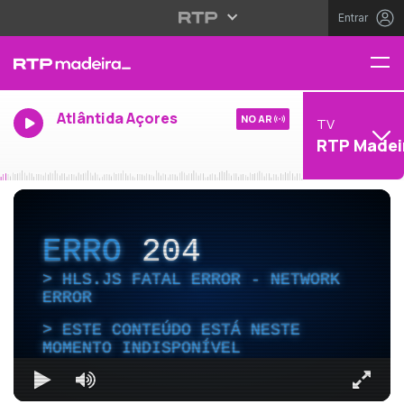
Entrar
Atlântida Açores
NO AR
TV
RTP Madei
ERRO
204
HLS.JS FATAL ERROR - NETWORK
ERROR
ESTE CONTEÚDO ESTÁ NESTE
MOMENTO INDISPONÍVEL