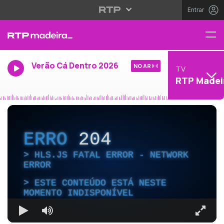
Entrar
Verão Cá Dentro 2026
NO AR
TV
RTP Madei
ERRO
204
HLS.JS FATAL ERROR - NETWORK
ERROR
ESTE CONTEÚDO ESTÁ NESTE
MOMENTO INDISPONÍVEL