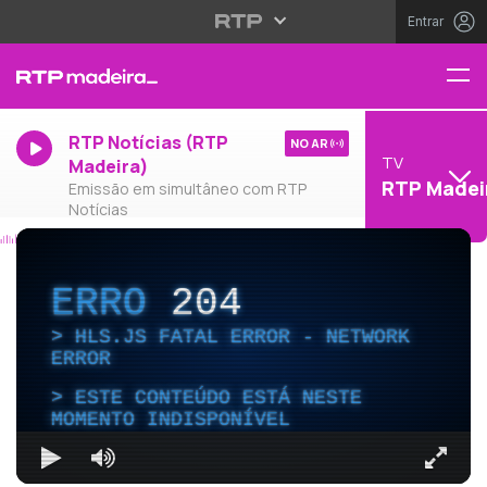
Entrar
RTP Notícias (RTP
NO AR
TV
Madeira)
RTP Madei
Emissão em simultâneo com RTP
Notícias
ERRO
204
HLS.JS FATAL ERROR - NETWORK
ERROR
ESTE CONTEÚDO ESTÁ NESTE
MOMENTO INDISPONÍVEL