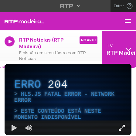
Entrar
RTP Notícias (RTP
NO AR
TV
Madeira)
RTP Madei
Emissão em simultâneo com RTP
Notícias
ERRO
204
HLS.JS FATAL ERROR - NETWORK
ERROR
ESTE CONTEÚDO ESTÁ NESTE
MOMENTO INDISPONÍVEL