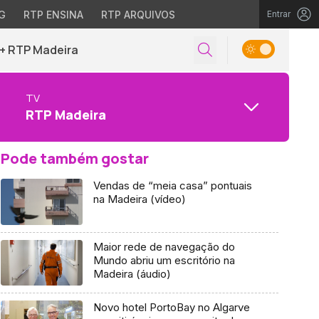
G
RTP ENSINA
RTP ARQUIVOS
Entrar
+ RTP Madeira
TV
RTP Madeira
Pode também gostar
Vendas de “meia casa” pontuais
na Madeira (vídeo)
Maior rede de navegação do
Mundo abriu um escritório na
Madeira (áudio)
Novo hotel PortoBay no Algarve