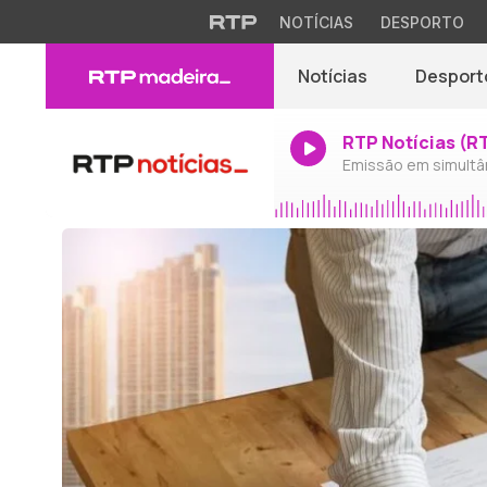
NOTÍCIAS
DESPORTO
Notícias
Desport
RTP Notícias (R
Emissão em simultâ