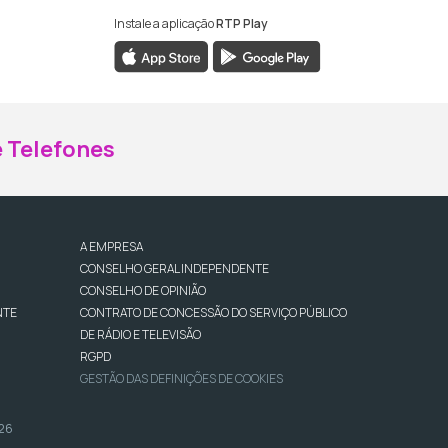
Instale a aplicação
RTP Play
ebook da RTP Madeira
nstagram da RTP Madeira
 Telefones
A EMPRESA
CONSELHO GERAL INDEPENDENTE
CONSELHO DE OPINIÃO
NTE
CONTRATO DE CONCESSÃO DO SERVIÇO PÚBLICO
DE RÁDIO E TELEVISÃO
RGPD
GESTÃO DAS DEFINIÇÕES DE COOKIES
026