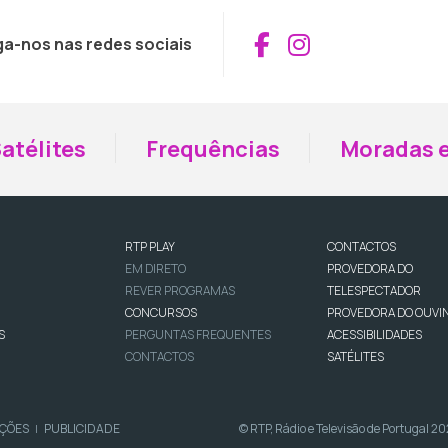
Aceder ao Fac
Aceder ao I
ga-nos nas redes sociais
atélites
Frequências
Moradas e
RTP PLAY
CONTACTOS
EM DIRETO
PROVEDORA DO
REVER PROGRAMAS
TELESPECTADOR
CONCURSOS
PROVEDORA DO OUVI
S
PERGUNTAS FREQUENTES
ACESSIBILIDADES
CONTACTOS
SATÉLITES
IÇÕES
PUBLICIDADE
© RTP, Rádio e Televisão de Portugal 2
|