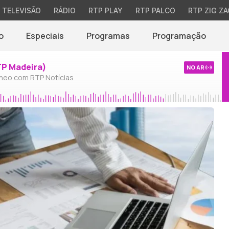
TELEVISÃO
RÁDIO
RTP PLAY
RTP PALCO
RTP ZIG ZA
o
Especiais
Programas
Programação
TP Madeira)
NO AR
neo com RTP Notícias