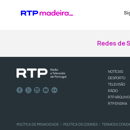
Si
Redes de S
NOTÍCIAS
DESPORTO
TELEVISÃO
RÁDIO
RTP ARQUIVO
RTP ENSINA
POLÍTICA DE PRIVACIDADE
POLÍTICA DE COOKIES
TERMOS E COND
|
|