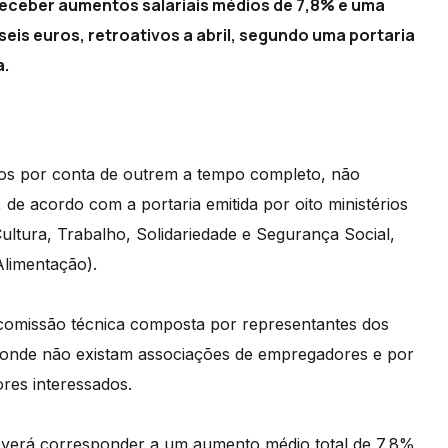
receber aumentos salariais médios de 7,8% e uma
seis euros, retroativos a abril, segundo uma portaria
a.
vos por conta de outrem a tempo completo, não
 de acordo com a portaria emitida por oito ministérios
ultura, Trabalho, Solidariedade e Segurança Social,
Alimentação).
 comissão técnica composta por representantes dos
de onde não existam associações de empregadores e por
res interessados.
 deverá corresponder a um aumento médio total de 7,8%