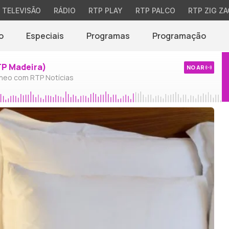
TELEVISÃO
RÁDIO
RTP PLAY
RTP PALCO
RTP ZIG ZA
o
Especiais
Programas
Programação
TP Madeira)
NO AR
neo com RTP Notícias