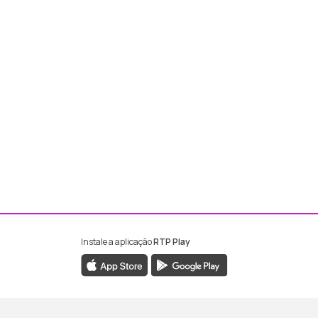
Instale a aplicação
RTP Play
ebook da RTP Madeira
nstagram da RTP Madeira