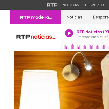
NOTÍCIAS
DESPORTO
Notícias
Desport
RTP Notícias (R
Emissão em simultâ