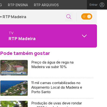
G
RTP ENSINA
RTP ARQUIVOS
Entrar
+ RTP Madeira
TV
RTP Madeira
Pode também gostar
Preço da água de rega na
Madeira vai subir 10%
11 mil camas contabilizadas no
Alojamento Local da Madeira e
Porto Santo
Produção de uvas deve rondar