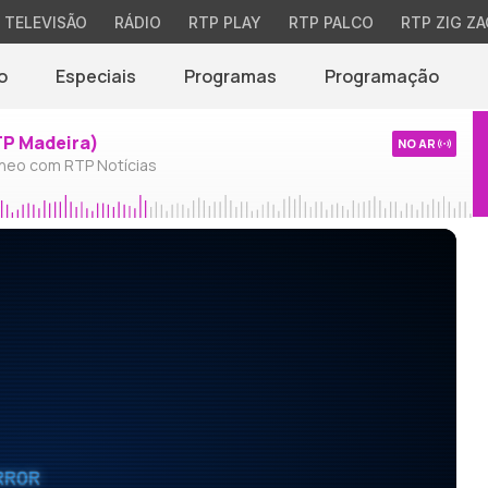
TELEVISÃO
RÁDIO
RTP PLAY
RTP PALCO
RTP ZIG ZA
o
Especiais
Programas
Programação
TP Madeira)
NO AR
neo com RTP Notícias
RROR