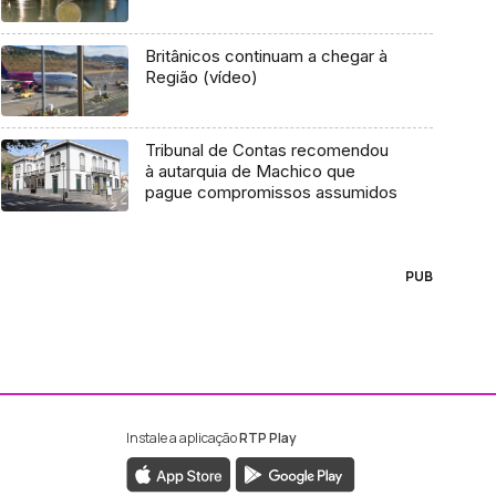
Britânicos continuam a chegar à
Região (vídeo)
Tribunal de Contas recomendou
à autarquia de Machico que
pague compromissos assumidos
PUB
Instale a aplicação
RTP Play
ebook da RTP Madeira
nstagram da RTP Madeira