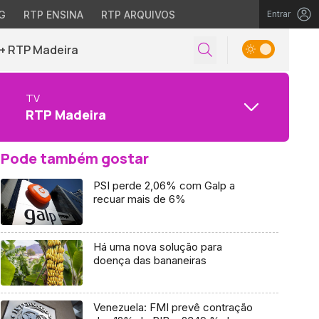
G
RTP ENSINA
RTP ARQUIVOS
Entrar
+ RTP Madeira
TV
RTP Madeira
Pode também gostar
PSI perde 2,06% com Galp a
recuar mais de 6%
Há uma nova solução para
doença das bananeiras
Venezuela: FMI prevê contração