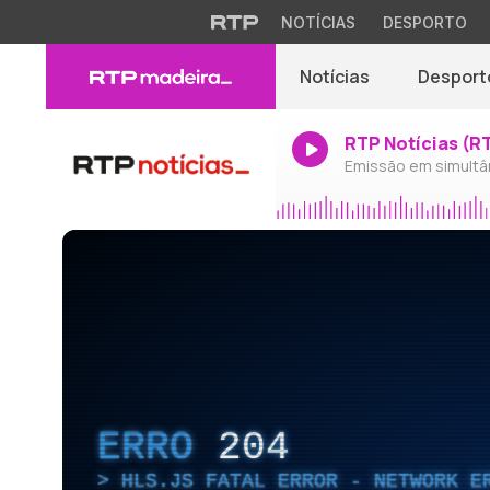
NOTÍCIAS
DESPORTO
Notícias
Desport
RTP Notícias (R
Emissão em simultâ
ERRO
204
HLS.JS FATAL ERROR - NETWORK E