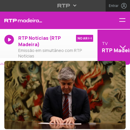
Entrar
RTP Notícias (RTP
NO AR
TV
Madeira)
RTP Madei
Emissão em simultâneo com RTP
Notícias