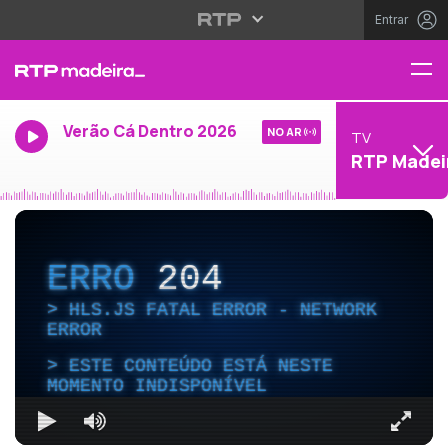
Entrar
Verão Cá Dentro 2026
NO AR
TV
RTP Madei
ERRO
204
HLS.JS FATAL ERROR - NETWORK
ERROR
ESTE CONTEÚDO ESTÁ NESTE
MOMENTO INDISPONÍVEL