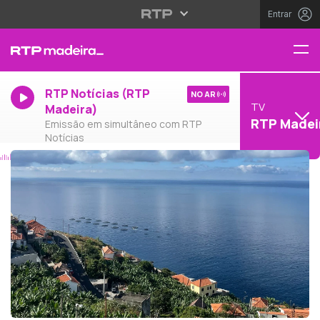
Entrar
RTP Notícias (RTP
NO AR
TV
Madeira)
RTP Madei
Emissão em simultâneo com RTP
Notícias