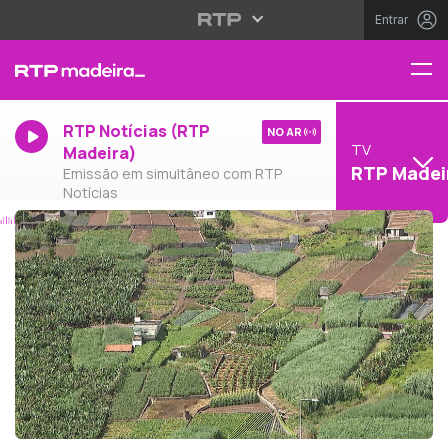
Entrar
RTP Notícias (RTP
NO AR
TV
Madeira)
RTP Madei
Emissão em simultâneo com RTP
Notícias