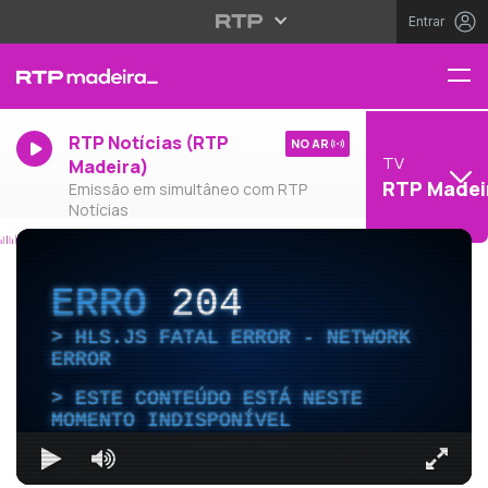
Entrar
RTP Notícias (RTP
NO AR
TV
Madeira)
RTP Madei
Emissão em simultâneo com RTP
Notícias
ERRO
204
HLS.JS FATAL ERROR - NETWORK
ERROR
ESTE CONTEÚDO ESTÁ NESTE
MOMENTO INDISPONÍVEL