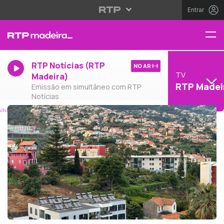
Entrar
RTP Notícias (RTP
NO AR
TV
Madeira)
RTP Madei
Emissão em simultâneo com RTP
Notícias