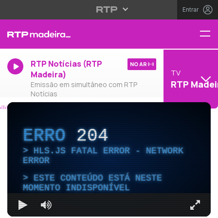
Entrar
RTP Notícias (RTP
NO AR
TV
Madeira)
RTP Madei
Emissão em simultâneo com RTP
Notícias
ERRO
204
HLS.JS FATAL ERROR - NETWORK
ERROR
ESTE CONTEÚDO ESTÁ NESTE
MOMENTO INDISPONÍVEL