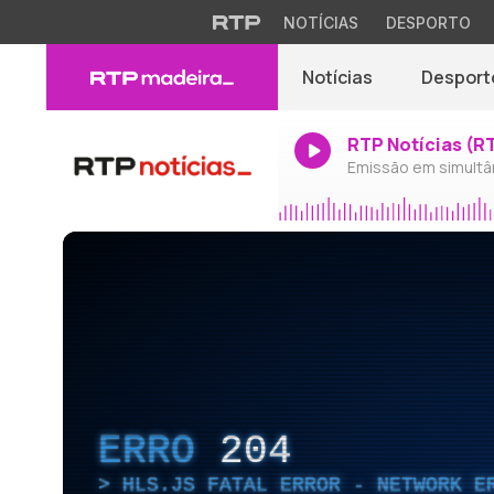
NOTÍCIAS
DESPORTO
Notícias
Desport
RTP Notícias (R
Emissão em simultâ
ERRO
204
HLS.JS FATAL ERROR - NETWORK E