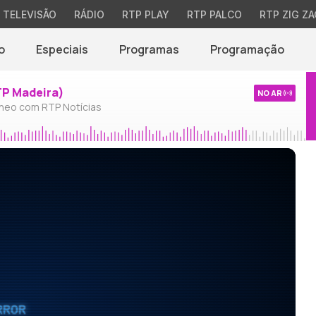
TELEVISÃO
RÁDIO
RTP PLAY
RTP PALCO
RTP ZIG ZA
o
Especiais
Programas
Programação
TP Madeira)
NO AR
neo com RTP Notícias
RROR