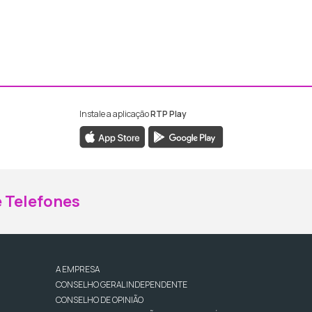
Instale a aplicação
RTP Play
ebook da RTP Madeira
nstagram da RTP Madeira
 Telefones
A EMPRESA
CONSELHO GERAL INDEPENDENTE
CONSELHO DE OPINIÃO