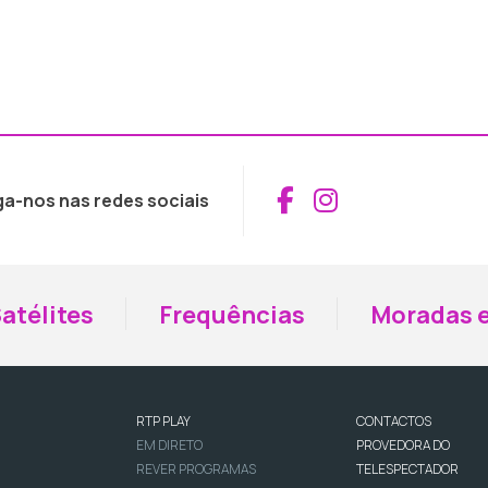
Aceder ao Fac
Aceder ao I
ga-nos nas redes sociais
atélites
Frequências
Moradas e
RTP PLAY
CONTACTOS
EM DIRETO
PROVEDORA DO
REVER PROGRAMAS
TELESPECTADOR