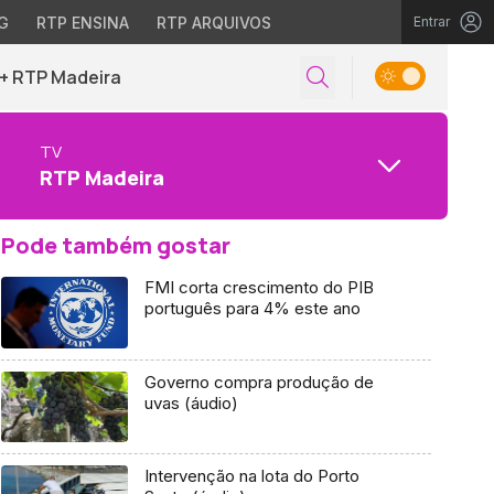
G
RTP ENSINA
RTP ARQUIVOS
Entrar
+ RTP Madeira
TV
RTP Madeira
Pode também gostar
FMI corta crescimento do PIB
português para 4% este ano
Governo compra produção de
uvas (áudio)
Intervenção na lota do Porto