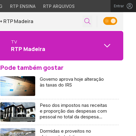
G
RTP ENSINA
RTP ARQUIVOS
Entrar
+ RTP Madeira
TV
RTP Madeira
Pode também gostar
Governo aprova hoje alteração
às taxas do IRS
Peso dos impostos nas receitas
e proporção das despesas com
pessoal no total da despesa
desceram
Dormidas e proveitos no