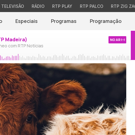
TELEVISÃO
RÁDIO
RTP PLAY
RTP PALCO
RTP ZIG ZA
o
Especiais
Programas
Programação
TP Madeira)
NO AR
neo com RTP Notícias