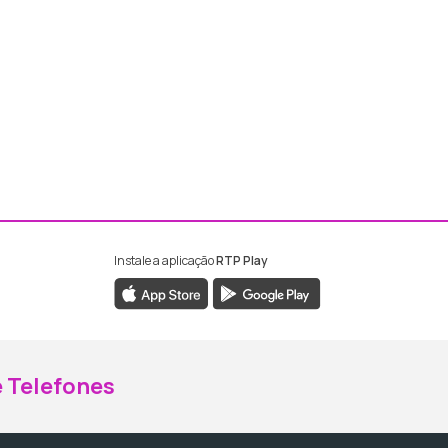
Instale a aplicação
RTP Play
ebook da RTP Madeira
nstagram da RTP Madeira
 Telefones