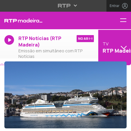
Entrar
RTP Notícias (RTP
NO AR
TV
Madeira)
RTP Madei
Emissão em simultâneo com RTP
Notícias