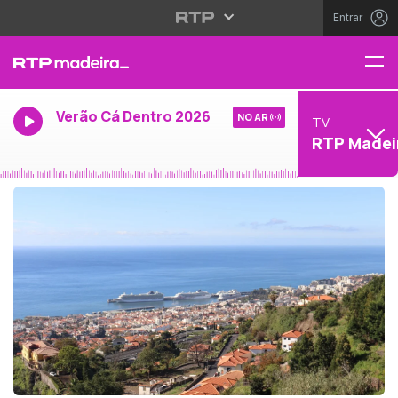
Entrar
Verão Cá Dentro 2026
NO AR
TV
RTP Madei