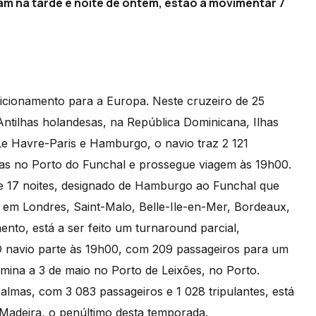
aram na tarde e noite de ontem, estão a movimentar 7
icionamento para a Europa. Neste cruzeiro de 25
ntilhas holandesas, na República Dominicana, Ilhas
 Le Havre-Paris e Hamburgo, o navio traz 2 121
oras no Porto do Funchal e prossegue viagem às 19h00.
de 17 noites, designado de Hamburgo ao Funchal que
s em Londres, Saint-Malo, Belle-Ile-en-Mer, Bordeaux,
nto, está a ser feito um turnaround parcial,
 navio parte às 19h00, com 209 passageiros para um
rmina a 3 de maio no Porto de Leixões, no Porto.
almas, com 3 083 passageiros e 1 028 tripulantes, está
 Madeira, o penúltimo desta temporada.