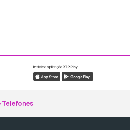
Instale a aplicação
RTP Play
ebook da RTP Madeira
nstagram da RTP Madeira
 Telefones