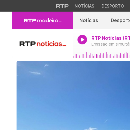
NOTÍCIAS
DESPORTO
Notícias
Desport
RTP Notícias (R
Emissão em simultâ