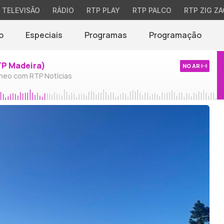
TELEVISÃO
RÁDIO
RTP PLAY
RTP PALCO
RTP ZIG ZA
o
Especiais
Programas
Programação
TP Madeira)
NO AR
neo com RTP Notícias