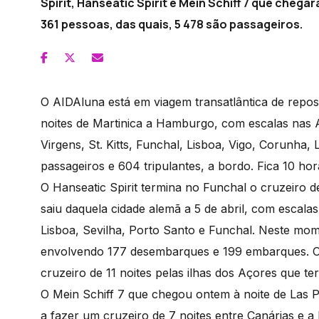
Spirit, Hanseatic Spirit e Mein Schiff 7 que cheg
361 pessoas, das quais, 5 478 são passageiros.
O AIDAluna está em viagem transatlântica de repos
noites de Martinica a Hamburgo, com escalas nas A
Virgens, St. Kitts, Funchal, Lisboa, Vigo, Corunha,
passageiros e 604 tripulantes, a bordo. Fica 10 h
O Hanseatic Spirit termina no Funchal o cruzeiro 
saiu daquela cidade alemã a 5 de abril, com escala
Lisboa, Sevilha, Porto Santo e Funchal. Neste mome
envolvendo 177 desembarques e 199 embarques. O
cruzeiro de 11 noites pelas ilhas dos Açores que te
O Mein Schiff 7 que chegou ontem à noite de Las P
a fazer um cruzeiro de 7 noites entre Canárias e a