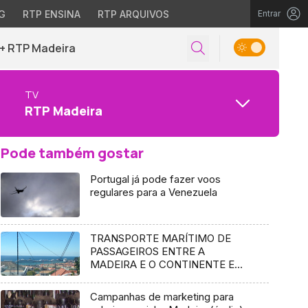
G
RTP ENSINA
RTP ARQUIVOS
Entrar
+ RTP Madeira
TV
RTP Madeira
Pode também gostar
Portugal já pode fazer voos
regulares para a Venezuela
TRANSPORTE MARÍTIMO DE
PASSAGEIROS ENTRE A
MADEIRA E O CONTINENTE EM
DEBATE NA ASSEMBLEIA DA
REPÚBLICA
Campanhas de marketing para