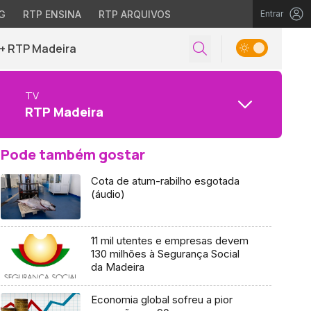
G
RTP ENSINA
RTP ARQUIVOS
Entrar
+ RTP Madeira
TV
RTP Madeira
Pode também gostar
Cota de atum-rabilho esgotada
(áudio)
11 mil utentes e empresas devem
130 milhões à Segurança Social
da Madeira
Economia global sofreu a pior