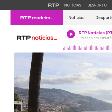
NOTÍCIAS
DESPORTO
Notícias
Desport
RTP Notícias (R
Emissão em simultâ