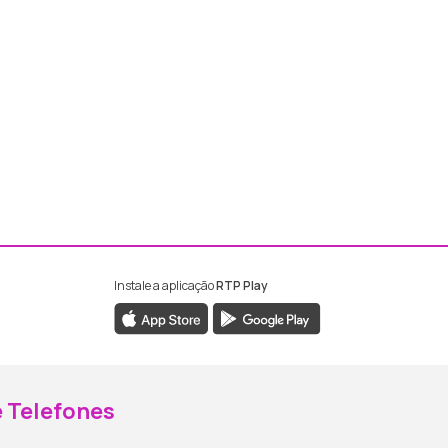
Instale a aplicação
RTP Play
ebook da RTP Madeira
nstagram da RTP Madeira
 Telefones