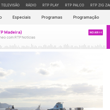
TELEVISÃO
RÁDIO
RTP PLAY
RTP PALCO
RTP ZIG ZA
o
Especiais
Programas
Programação
TP Madeira)
NO AR
neo com RTP Notícias