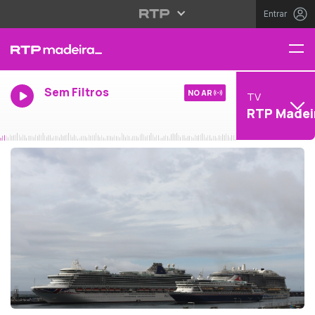
Entrar
Sem Filtros
NO AR
TV
RTP Madei