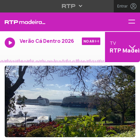
Entrar
Verão Cá Dentro 2026
NO AR
TV
RTP Madei