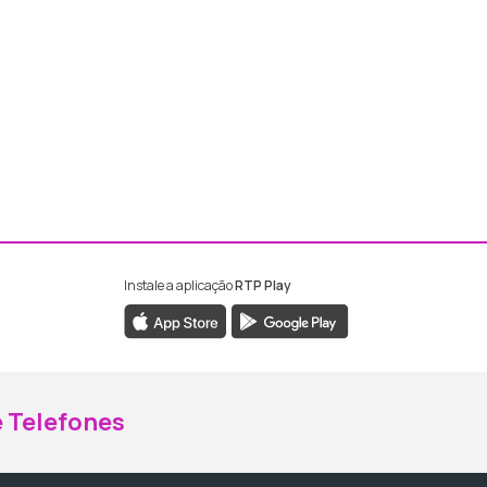
Instale a aplicação
RTP Play
ebook da RTP Madeira
nstagram da RTP Madeira
 Telefones