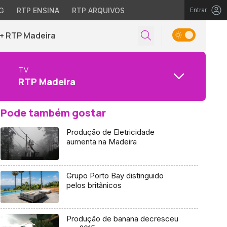
G
RTP ENSINA
RTP ARQUIVOS
Entrar
+ RTP Madeira
TV
RTP Madeira
Pode também gostar
Produção de Eletricidade
aumenta na Madeira
Grupo Porto Bay distinguido
pelos britânicos
Produção de banana decresceu