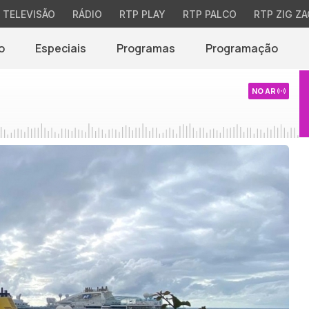
TELEVISÃO
RÁDIO
RTP PLAY
RTP PALCO
RTP ZIG ZA
o
Especiais
Programas
Programação
NO AR