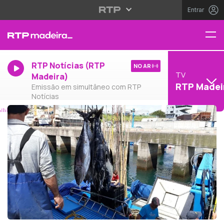
Entrar
RTP Notícias (RTP
NO AR
TV
Madeira)
RTP Madei
Emissão em simultâneo com RTP
Notícias