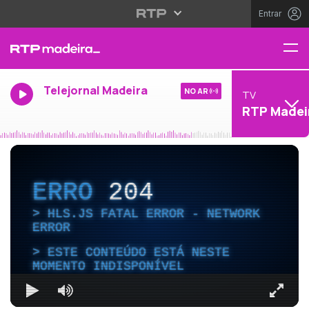
Entrar
Telejornal Madeira
NO AR
TV
RTP Madei
ERRO
204
HLS.JS FATAL ERROR - NETWORK
ERROR
ESTE CONTEÚDO ESTÁ NESTE
MOMENTO INDISPONÍVEL