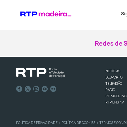
Si
Redes de S
NOTÍCIAS
DESPORTO
TELEVISÃO
RÁDIO
RTP ARQUIVO
RTP ENSINA
POLÍTICA DE PRIVACIDADE
POLÍTICA DE COOKIES
TERMOS E COND
|
|