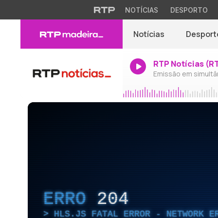
NOTÍCIAS
DESPORTO
Notícias
Desport
RTP Notícias (R
Emissão em simultâ
ERRO
204
HLS.JS FATAL ERROR - NETWORK E