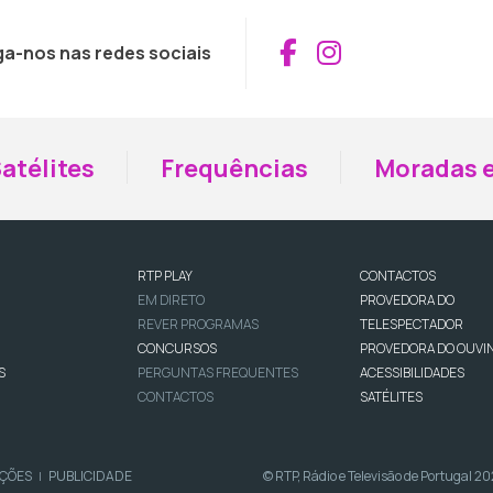
Aceder ao Fac
Aceder ao I
ga-nos nas redes sociais
atélites
Frequências
Moradas e
RTP PLAY
CONTACTOS
EM DIRETO
PROVEDORA DO
REVER PROGRAMAS
TELESPECTADOR
CONCURSOS
PROVEDORA DO OUVI
S
PERGUNTAS FREQUENTES
ACESSIBILIDADES
CONTACTOS
SATÉLITES
IÇÕES
PUBLICIDADE
© RTP, Rádio e Televisão de Portugal 2
|