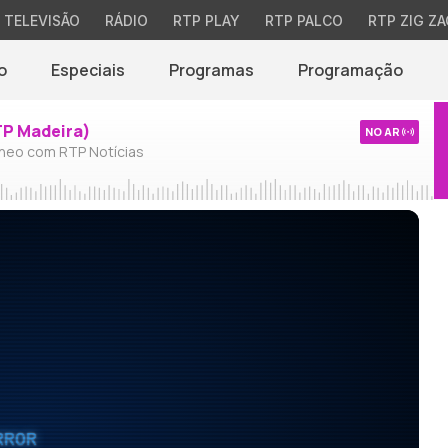
TELEVISÃO
RÁDIO
RTP PLAY
RTP PALCO
RTP ZIG ZA
o
Especiais
Programas
Programação
TP Madeira)
NO AR
neo com RTP Notícias
RROR