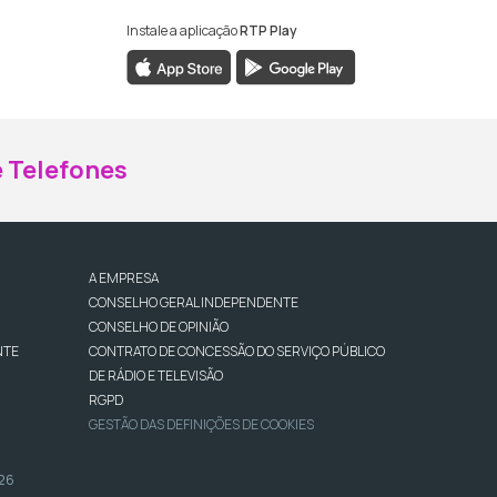
Instale a aplicação
RTP Play
ebook da RTP Madeira
nstagram da RTP Madeira
 Telefones
A EMPRESA
CONSELHO GERAL INDEPENDENTE
CONSELHO DE OPINIÃO
NTE
CONTRATO DE CONCESSÃO DO SERVIÇO PÚBLICO
DE RÁDIO E TELEVISÃO
RGPD
GESTÃO DAS DEFINIÇÕES DE COOKIES
026