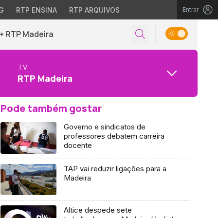
G
RTP ENSINA
RTP ARQUIVOS
Entrar
+ RTP Madeira
TV
RTP Madeira
Pode também gostar
Governo e sindicatos de
professores debatem carreira
docente
TAP vai reduzir ligações para a
Madeira
Altice despede sete