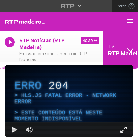
Entrar
RTP Notícias (RTP
NO AR
TV
Madeira)
RTP Madei
Emissão em simultâneo com RTP
Notícias
ERRO
204
HLS.JS FATAL ERROR - NETWORK
ERROR
ESTE CONTEÚDO ESTÁ NESTE
MOMENTO INDISPONÍVEL