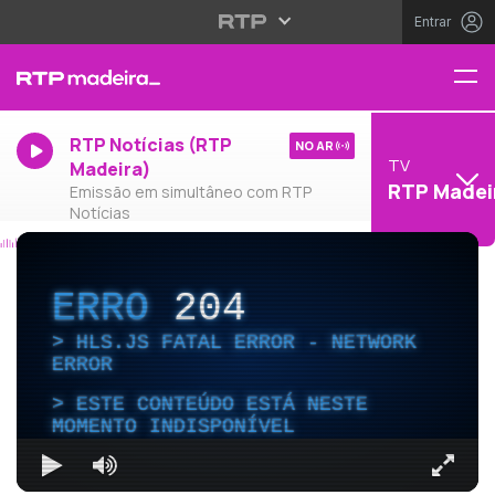
Entrar
RTP Notícias (RTP
NO AR
TV
Madeira)
RTP Madei
Emissão em simultâneo com RTP
Notícias
ERRO
204
HLS.JS FATAL ERROR - NETWORK
ERROR
ESTE CONTEÚDO ESTÁ NESTE
MOMENTO INDISPONÍVEL